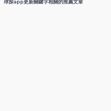
球探app更新關鍵字相關的推薦文章